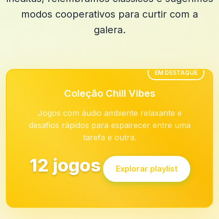
modos cooperativos para curtir com a
galera.
EM DESTAQUE
Coleção Chill Vibes
Jogos com áudio ambiente relaxante e
desafios rápidos para espairecer entre uma
tarefa e outra.
12 jogos
Explorar playlist